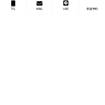
TEL
MAIL
LINE
来店予約
〒589-0032
大阪狭山市岩室1-269-7
TEL：072-365-5111
車を買う
車を売る