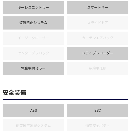
キーレスエントリー
スマートキー
盗難防止システム
スライドドア
イージークローザー
カーテンエアバッグ
センターデフロック
ドライブレコーダー
電動格納ミラー
寒冷地仕様
安全装備
ABS
ESC
衝突被害軽減システム
衝突安全ボディ