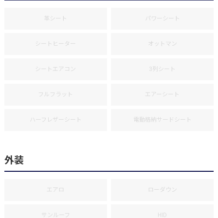
革シート
パワーシート
シートヒーター
オットマン
シートエアコン
3列シート
フルフラット
エアーシート
ハーフレザーシート
電動格納サードシート
外装
エアロ
ローダウン
サンルーフ
HID