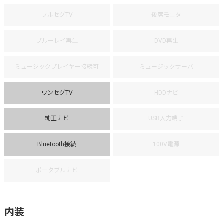
フルセグTV
後席モニタ
ブルーレイ再生
DVD再生
ミュージックプレイヤー接続可
ミュージックサーバ
ワンセグTV
HDDナビ
純正ナビ
USB入力端子
Bluetooth接続
100V電源
ポータブルナビ
内装