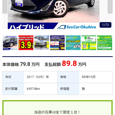
1/72
89.8
79.8
本体価格
万円
支払総額
万円
年式
2017（H29）年
車検
R8年10月
走行距離
69574km
修復歴
無
当店の在庫は全て限定１台！