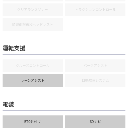
クリアランスソナー
トラクションコントロール
頸部衝撃緩和ヘッドレスト
運転支援
クルーズコントロール
パークアシスト
レーンアシスト
自動駐車システム
電装
ETC外付け
SDナビ