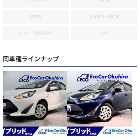
ワンオーナー
記録簿
禁煙車
登録済み未使用車
エコカー減税対象車
4WD
同車種ラインナップ