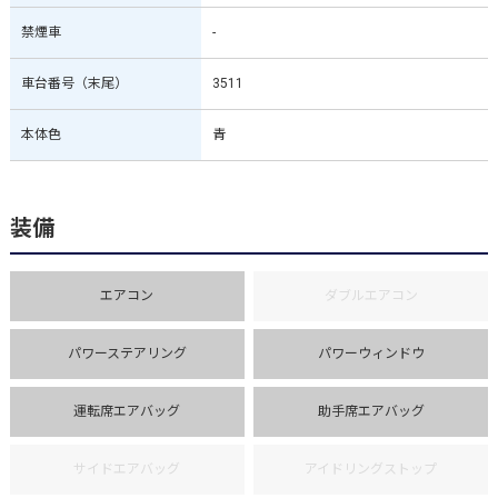
禁煙車
-
車台番号（末尾）
3511
本体色
青
装備
エアコン
ダブルエアコン
パワーステアリング
パワーウィンドウ
運転席エアバッグ
助手席エアバッグ
サイドエアバッグ
アイドリングストップ