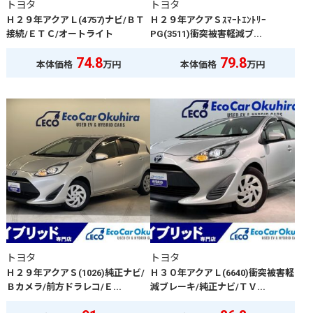
トヨタ
トヨタ
Ｈ２９年アクアＬ(4757)ナビ/ＢＴ
Ｈ２９年アクアＳｽﾏｰﾄｴﾝﾄﾘｰ
接続/ＥＴＣ/オートライト
PG(3511)衝突被害軽減ブ...
74.8
79.8
本体価格
万円
本体価格
万円
トヨタ
トヨタ
Ｈ２９年アクアＳ(1026)純正ナビ/
Ｈ３０年アクアＬ(6640)衝突被害軽
Ｂカメラ/前方ドラレコ/Ｅ...
減ブレーキ/純正ナビ/ＴＶ...