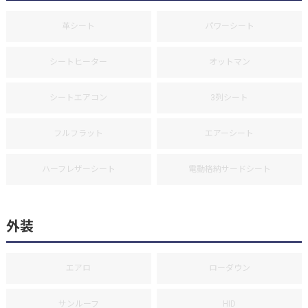
革シート
パワーシート
シートヒーター
オットマン
シートエアコン
3列シート
フルフラット
エアーシート
ハーフレザーシート
電動格納サードシート
外装
エアロ
ローダウン
サンルーフ
HID