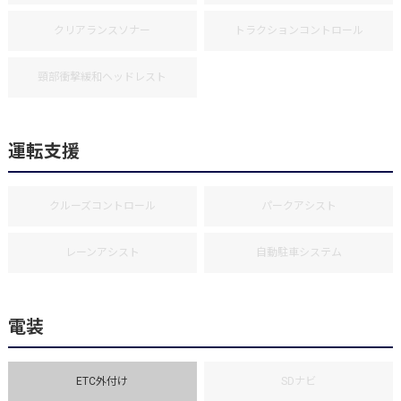
クリアランスソナー
トラクションコントロール
頸部衝撃緩和ヘッドレスト
運転支援
クルーズコントロール
パークアシスト
レーンアシスト
自動駐車システム
電装
ETC外付け
SDナビ