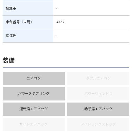
禁煙車
-
車台番号（末尾）
4757
本体色
-
装備
エアコン
ダブルエアコン
パワーステアリング
パワーウィンドウ
運転席エアバッグ
助手席エアバッグ
サイドエアバッグ
アイドリングストップ