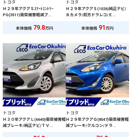
トヨタ
トヨタ
Ｈ２９年アクアＳｽﾏｰﾄｴﾝﾄﾘｰ
Ｈ２９年アクアＳ(1026)純正ナビ/
PG(3511)衝突被害軽減ブ...
Ｂカメラ/前方ドラレコ/Ｅ...
79.8
91
本体価格
万円
本体価格
万円
トヨタ
トヨタ
Ｈ３０年アクアＬ(6640)衝突被害軽
Ｈ２９年アクアＧ(8547)衝突被害軽
減ブレーキ/純正ナビ/ＴＶ...
減ブレーキ/クルコン/ドラ...