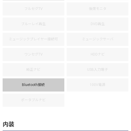
フルセグTV
後席モニタ
ブルーレイ再生
DVD再生
ミュージックプレイヤー接続可
ミュージックサーバ
ワンセグTV
HDDナビ
純正ナビ
USB入力端子
Bluetooth接続
100V電源
ポータブルナビ
内装