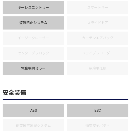
キーレスエントリー
スマートキー
盗難防止システム
スライドドア
イージークローザー
カーテンエアバッグ
センターデフロック
ドライブレコーダー
電動格納ミラー
寒冷地仕様
安全装備
ABS
ESC
衝突被害軽減システム
衝突安全ボディ