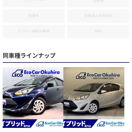
ワンオーナー
記録簿
禁煙車
登録済み未使用車
エコカー減税対象車
4WD
同車種ラインナップ