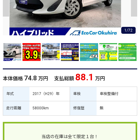
1/72
88.1
74.8
本体価格
万円
支払総額
万円
年式
2017（H29）年
車検
車検整備付
走行距離
58000km
修復歴
無
当店の在庫は全て限定１台！